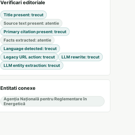
Verificari editoriale
Title present
:
trecut
Source text present
:
atentie
Primary citation present
:
trecut
Facts extracted
:
atentie
Language detected
:
trecut
Legacy URL action
:
trecut
LLM rewrite
:
trecut
LLM entity extraction
:
trecut
Entitati conexe
Agenția Națională pentru Reglementare în
Energetică