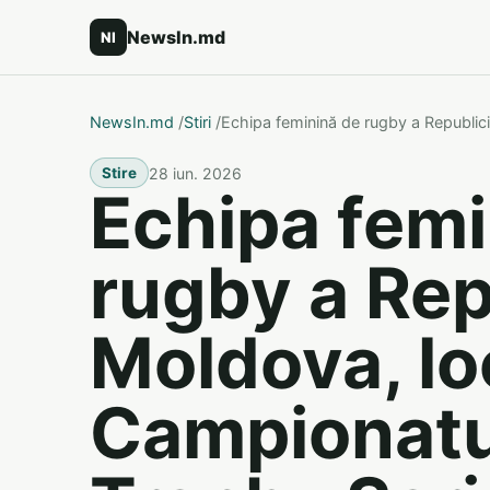
NewsIn.md
NI
NewsIn.md
/
Stiri
/
Echipa feminină de rugby a Republic
28 iun. 2026
Stire
Echipa femi
rugby a Rep
Moldova, loc
Campionatu