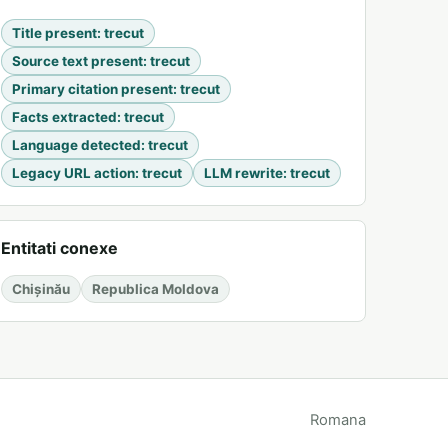
Title present
:
trecut
Source text present
:
trecut
Primary citation present
:
trecut
Facts extracted
:
trecut
Language detected
:
trecut
Legacy URL action
:
trecut
LLM rewrite
:
trecut
Entitati conexe
Chișinău
Republica Moldova
Romana