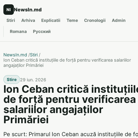
NewsIn.md
NI
Stiri
Arhiva
Explicatii
Teme
Cronologii
Admin
Romana
Русский
NewsIn.md
/
Stiri
/
Ion Ceban critică instituțiile de forță pentru verificarea salariilor
angajaților Primăriei
29 iun. 2026
Stire
Ion Ceban critică instituțiil
de forță pentru verificarea
salariilor angajaților
Primăriei
Pe scurt: Primarul Ion Ceban acuză instituțiile de f