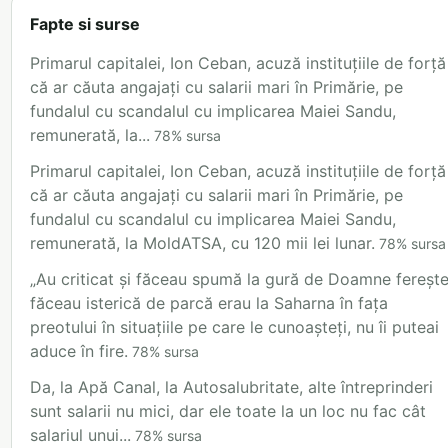
Fapte si surse
Primarul capitalei, Ion Ceban, acuză instituțiile de forță
că ar căuta angajați cu salarii mari în Primărie, pe
fundalul cu scandalul cu implicarea Maiei Sandu,
remunerată, la...
78
%
sursa
Primarul capitalei, Ion Ceban, acuză instituțiile de forță
că ar căuta angajați cu salarii mari în Primărie, pe
fundalul cu scandalul cu implicarea Maiei Sandu,
remunerată, la MoldATSA, cu 120 mii lei lunar.
78
%
sursa
„Au criticat și făceau spumă la gură de Doamne ferește
făceau isterică de parcă erau la Saharna în fața
preotului în situațiile pe care le cunoașteți, nu îi puteai
aduce în fire.
78
%
sursa
Da, la Apă Canal, la Autosalubritate, alte întreprinderi
sunt salarii nu mici, dar ele toate la un loc nu fac cât
salariul unui...
78
%
sursa