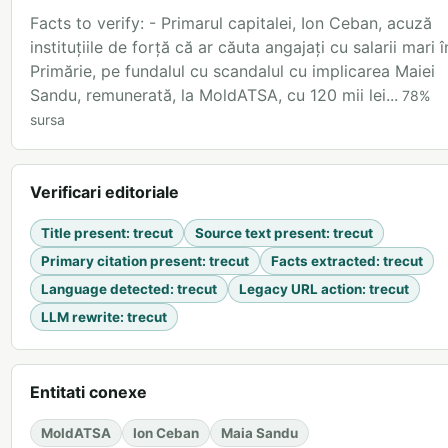
Facts to verify: - Primarul capitalei, Ion Ceban, acuză
instituțiile de forță că ar căuta angajați cu salarii mari î
Primărie, pe fundalul cu scandalul cu implicarea Maiei
Sandu, remunerată, la MoldATSA, cu 120 mii lei...
78
%
sursa
Verificari editoriale
Title present
:
trecut
Source text present
:
trecut
Primary citation present
:
trecut
Facts extracted
:
trecut
Language detected
:
trecut
Legacy URL action
:
trecut
LLM rewrite
:
trecut
Entitati conexe
MoldATSA
Ion Ceban
Maia Sandu