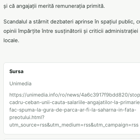
și că angajații merită remunerația primită.
Scandalul a stârnit dezbateri aprinse în spațiul public, c
opinii împărțite între susținătorii și criticii administrației
locale.
Sursa
Unimedia
https://unimedia.info/ro/news/4a6c3917f9bdd820/stop
cadru-ceban-unii-cauta-salariile-angajatilor-la-primarie
fac-spuma-la-gura-de-parca-ar-fi-la-saharna-in-fata-
preotului.html?
utm_source=rss&utm_medium=rss&utm_campaign=rss