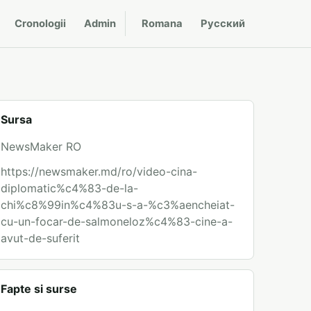
Cronologii
Admin
Romana
Русский
Sursa
NewsMaker RO
https://newsmaker.md/ro/video-cina-
diplomatic%c4%83-de-la-
chi%c8%99in%c4%83u-s-a-%c3%aencheiat-
cu-un-focar-de-salmoneloz%c4%83-cine-a-
avut-de-suferit
Fapte si surse