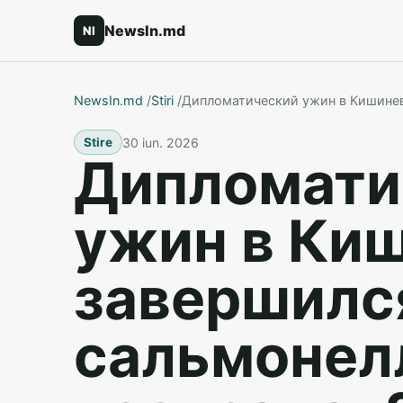
NewsIn.md
NI
NewsIn.md
/
Stiri
/
Дипломатический ужин в Кишинев
30 iun. 2026
Stire
Дипломати
ужин в Ки
завершилс
сальмонелл