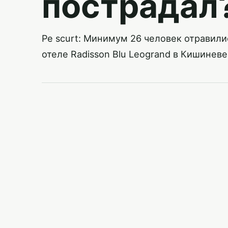
пострадал
Pe scurt: Минимум 26 человек отравили
отеле Radisson Blu Leogrand в Кишиневе