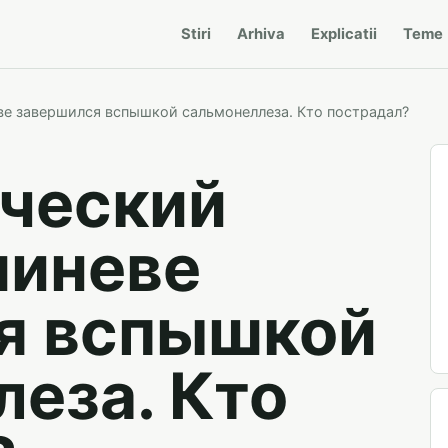
Stiri
Arhiva
Explicatii
Teme
е завершился вспышкой сальмонеллеза. Кто пострадал?
ческий
шиневе
я вспышкой
еза. Кто