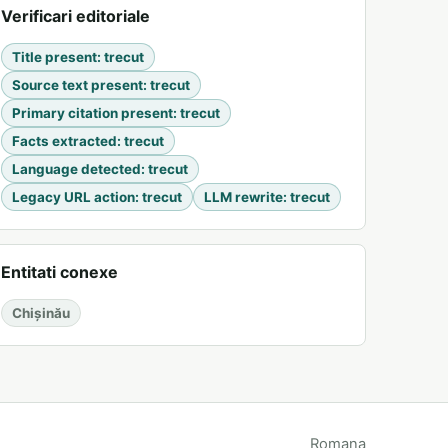
Verificari editoriale
Title present
:
trecut
Source text present
:
trecut
Primary citation present
:
trecut
Facts extracted
:
trecut
Language detected
:
trecut
Legacy URL action
:
trecut
LLM rewrite
:
trecut
Entitati conexe
Chișinău
Romana