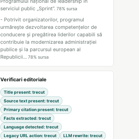
Programului național de leadership în
serviciul public „Sprint”.
78
%
sursa
- Potrivit organizatorilor, programul
urmărește dezvoltarea competențelor de
conducere și pregătirea liderilor capabili să
contribuie la modernizarea administrației
publice și la parcursul european al
Republicii...
78
%
sursa
Verificari editoriale
Title present
:
trecut
Source text present
:
trecut
Primary citation present
:
trecut
Facts extracted
:
trecut
Language detected
:
trecut
Legacy URL action
:
trecut
LLM rewrite
:
trecut