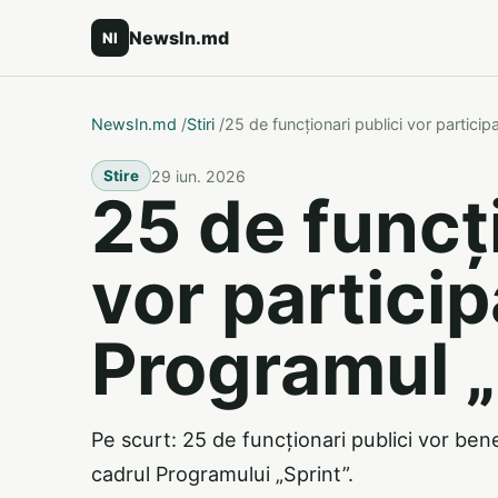
NewsIn.md
NI
NewsIn.md
/
Stiri
/
25 de funcționari publici vor particip
29 iun. 2026
Stire
25 de funcți
vor particip
Programul „
Pe scurt: 25 de funcționari publici vor bene
cadrul Programului „Sprint”.