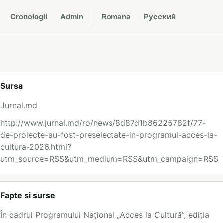
Cronologii
Admin
Romana
Русский
Sursa
Jurnal.md
http://www.jurnal.md/ro/news/8d87d1b86225782f/77-
de-proiecte-au-fost-preselectate-in-programul-acces-la-
cultura-2026.html?
utm_source=RSS&utm_medium=RSS&utm_campaign=RSS
Fapte si surse
În cadrul Programului Național „Acces la Cultură”, ediția