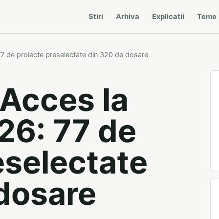
Stiri
Arhiva
Explicatii
Teme
77 de proiecte preselectate din 320 de dosare
Acces la
26: 77 de
eselectate
dosare