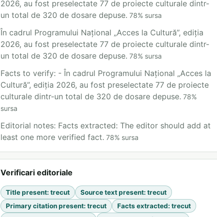
2026, au fost preselectate 77 de proiecte culturale dintr-
un total de 320 de dosare depuse.
78
%
sursa
În cadrul Programului Național „Acces la Cultură”, ediția
2026, au fost preselectate 77 de proiecte culturale dintr-
un total de 320 de dosare depuse.
78
%
sursa
Facts to verify: - În cadrul Programului Național „Acces la
Cultură”, ediția 2026, au fost preselectate 77 de proiecte
culturale dintr-un total de 320 de dosare depuse.
78
%
sursa
Editorial notes: Facts extracted: The editor should add at
least one more verified fact.
78
%
sursa
Verificari editoriale
Title present
:
trecut
Source text present
:
trecut
Primary citation present
:
trecut
Facts extracted
:
trecut