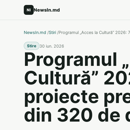
NewsIn.md
NI
NewsIn.md
/
Stiri
/
Programul „Acces la Cultură” 2026: 
30 iun. 2026
Stire
Programul „
Cultură” 20
proiecte pr
din 320 de 