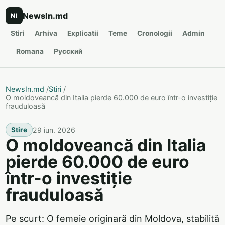
NewsIn.md
NI
Stiri
Arhiva
Explicatii
Teme
Cronologii
Admin
Romana
Русский
NewsIn.md
/
Stiri
/
O moldoveancă din Italia pierde 60.000 de euro într-o investiție
frauduloasă
29 iun. 2026
Stire
O moldoveancă din Italia
pierde 60.000 de euro
într-o investiție
frauduloasă
Pe scurt: O femeie originară din Moldova, stabilită