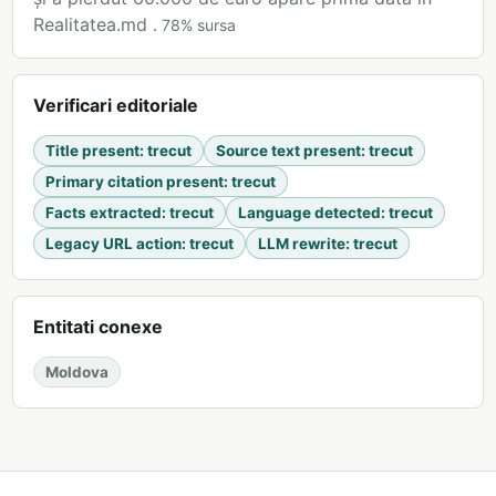
Realitatea.md .
78
%
sursa
Verificari editoriale
Title present
:
trecut
Source text present
:
trecut
Primary citation present
:
trecut
Facts extracted
:
trecut
Language detected
:
trecut
Legacy URL action
:
trecut
LLM rewrite
:
trecut
Entitati conexe
Moldova