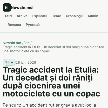
NewsIn.md
NI
Stiri
Arhiva
Explicatii
Teme
Cronologii
Admin
Romana
Русский
NewsIn.md
/
Stiri
/
Tragic accident la Etulia: Un decedat și doi răniți după ciocnirea
unei motociclete cu un copac
28 iun. 2026
Stire
Tragic accident la Etulia:
Un decedat și doi răniți
după ciocnirea unei
motociclete cu un copac
Pe scurt: Un accident rutier grav a avut loc la