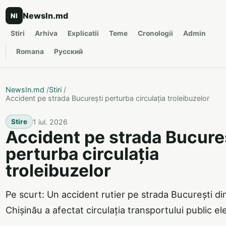
NewsIn.md
NI
Stiri
Arhiva
Explicatii
Teme
Cronologii
Admin
Romana
Русский
NewsIn.md
/
Stiri
/
Accident pe strada București perturba circulația troleibuzelor
1 iul. 2026
Stire
Accident pe strada Bucure
perturba circulația
troleibuzelor
Pe scurt: Un accident rutier pe strada București di
Chișinău a afectat circulația transportului public ele