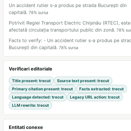
Un accident rutier s-a produs pe strada București din
capitală.
78
%
sursa
Potrivit Regiei Transport Electric Chișinău (RTEC), este
afectată circulația transportului public din zonă.
78
%
su
Facts to verify: - Un accident rutier s-a produs pe stra
București din capitală.
78
%
sursa
Verificari editoriale
Title present
:
trecut
Source text present
:
trecut
Primary citation present
:
trecut
Facts extracted
:
trecut
Language detected
:
trecut
Legacy URL action
:
trecut
LLM rewrite
:
trecut
Entitati conexe