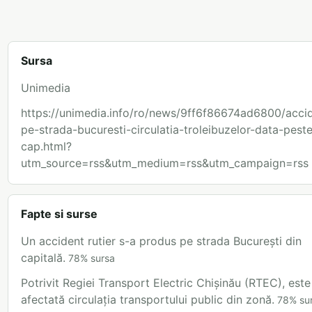
Sursa
Unimedia
https://unimedia.info/ro/news/9ff6f86674ad6800/acci
pe-strada-bucuresti-circulatia-troleibuzelor-data-pest
cap.html?
utm_source=rss&utm_medium=rss&utm_campaign=rss
Fapte si surse
Un accident rutier s-a produs pe strada București din
capitală.
78
%
sursa
Potrivit Regiei Transport Electric Chișinău (RTEC), este
afectată circulația transportului public din zonă.
78
%
su