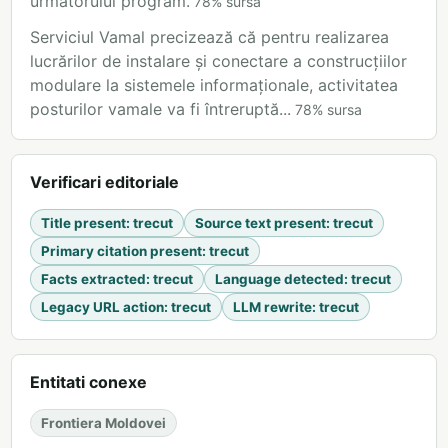
următorului program.
78
%
sursa
Serviciul Vamal precizează că pentru realizarea
lucrărilor de instalare și conectare a construcțiilor
modulare la sistemele informaționale, activitatea
posturilor vamale va fi întreruptă...
78
%
sursa
Verificari editoriale
Title present
:
trecut
Source text present
:
trecut
Primary citation present
:
trecut
Facts extracted
:
trecut
Language detected
:
trecut
Legacy URL action
:
trecut
LLM rewrite
:
trecut
Entitati conexe
Frontiera Moldovei