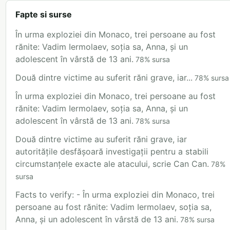
Fapte si surse
În urma exploziei din Monaco, trei persoane au fost
rănite: Vadim Iermolaev, soția sa, Anna, și un
adolescent în vârstă de 13 ani.
78
%
sursa
Două dintre victime au suferit răni grave, iar...
78
%
sursa
În urma exploziei din Monaco, trei persoane au fost
rănite: Vadim Iermolaev, soția sa, Anna, și un
adolescent în vârstă de 13 ani.
78
%
sursa
Două dintre victime au suferit răni grave, iar
autoritățile desfășoară investigații pentru a stabili
circumstanțele exacte ale atacului, scrie Can Can.
78
%
sursa
Facts to verify: - În urma exploziei din Monaco, trei
persoane au fost rănite: Vadim Iermolaev, soția sa,
Anna, și un adolescent în vârstă de 13 ani.
78
%
sursa