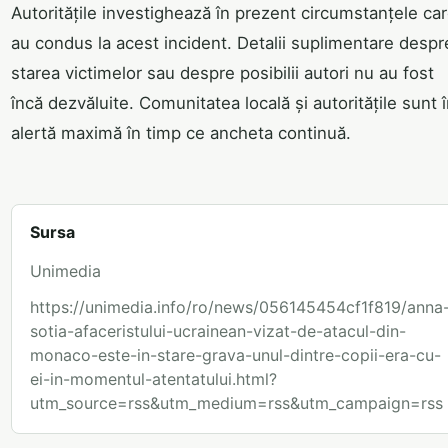
Autoritățile investighează în prezent circumstanțele ca
au condus la acest incident. Detalii suplimentare despr
starea victimelor sau despre posibilii autori nu au fost
încă dezvăluite. Comunitatea locală și autoritățile sunt 
alertă maximă în timp ce ancheta continuă.
Sursa
Unimedia
https://unimedia.info/ro/news/056145454cf1f819/anna
sotia-afaceristului-ucrainean-vizat-de-atacul-din-
monaco-este-in-stare-grava-unul-dintre-copii-era-cu-
ei-in-momentul-atentatului.html?
utm_source=rss&utm_medium=rss&utm_campaign=rss