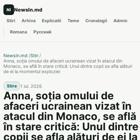
NewsIn.md
NI
Stiri
Arhiva
Explicatii
Teme
Cronologii
Admin
Romana
Русский
NewsIn.md
/
Stiri
/
Anna, soția omului de afaceri ucrainean vizat în atacul din
Monaco, se află în stare critică: Unul dintre copii se afla alături
de ei la momentul exploziei
1 iul. 2026
Stire
Anna, soția omului de
afaceri ucrainean vizat în
atacul din Monaco, se află
în stare critică: Unul dintre
copii se afla alături de ei la