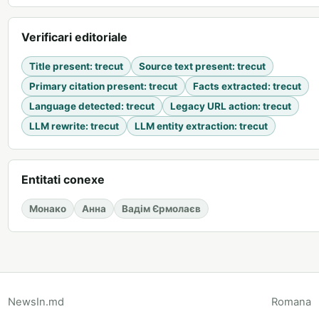
Verificari editoriale
Title present
:
trecut
Source text present
:
trecut
Primary citation present
:
trecut
Facts extracted
:
trecut
Language detected
:
trecut
Legacy URL action
:
trecut
LLM rewrite
:
trecut
LLM entity extraction
:
trecut
Entitati conexe
Монако
Анна
Вадім Єрмолаєв
NewsIn.md
Romana