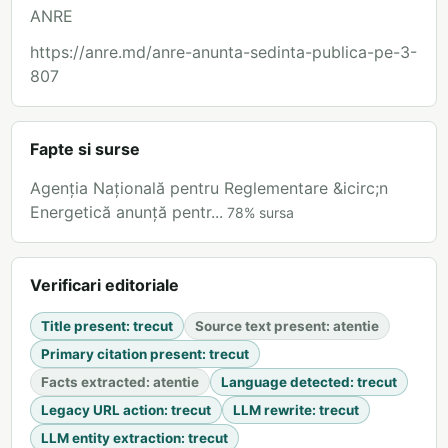
ANRE
https://anre.md/anre-anunta-sedinta-publica-pe-3-
807
Fapte si surse
Agenția Națională pentru Reglementare &icirc;n
Energetică anunță pentr...
78
%
sursa
Verificari editoriale
Title present
:
trecut
Source text present
:
atentie
Primary citation present
:
trecut
Facts extracted
:
atentie
Language detected
:
trecut
Legacy URL action
:
trecut
LLM rewrite
:
trecut
LLM entity extraction
:
trecut