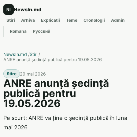
NewsIn.md
NI
Stiri
Arhiva
Explicatii
Teme
Cronologii
Admin
Romana
Русский
NewsIn.md
/
Stiri
/
ANRE anunță ședință publică pentru 19.05.2026
29 mai 2026
Stire
ANRE anunță ședință
publică pentru
19.05.2026
Pe scurt: ANRE va ține o ședință publică în luna
mai 2026.