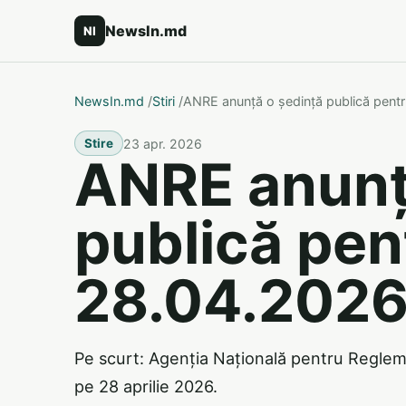
NewsIn.md
NI
NewsIn.md
/
Stiri
/
ANRE anunță o ședință publică pent
23 apr. 2026
Stire
ANRE anunț
publică pen
28.04.202
Pe scurt: Agenția Națională pentru Regleme
pe 28 aprilie 2026.