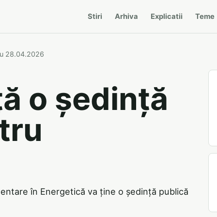
Stiri
Arhiva
Explicatii
Teme
ru 28.04.2026
ă o ședință
tru
6
ntare în Energetică va ține o ședință publică