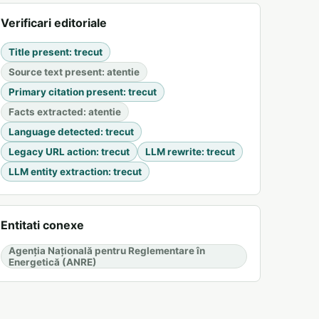
Verificari editoriale
Title present
:
trecut
Source text present
:
atentie
Primary citation present
:
trecut
Facts extracted
:
atentie
Language detected
:
trecut
Legacy URL action
:
trecut
LLM rewrite
:
trecut
LLM entity extraction
:
trecut
Entitati conexe
Agenția Națională pentru Reglementare în
Energetică (ANRE)