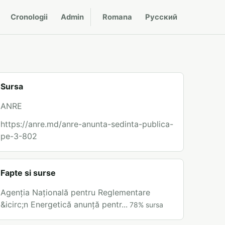
Cronologii
Admin
Romana
Русский
Sursa
ANRE
https://anre.md/anre-anunta-sedinta-publica-
pe-3-802
Fapte si surse
Agenția Națională pentru Reglementare
&icirc;n Energetică anunță pentr...
78
%
sursa