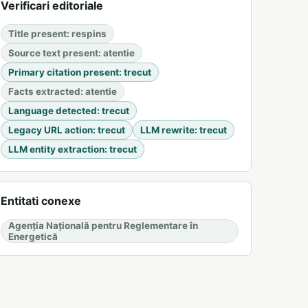
Verificari editoriale
Title present
:
respins
Source text present
:
atentie
Primary citation present
:
trecut
Facts extracted
:
atentie
Language detected
:
trecut
Legacy URL action
:
trecut
LLM rewrite
:
trecut
LLM entity extraction
:
trecut
Entitati conexe
Agenția Națională pentru Reglementare în
Energetică