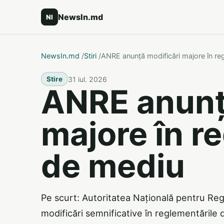
NewsIn.md
NI
NewsIn.md
/
Stiri
/
ANRE anunță modificări majore în re
31 iul. 2026
Stire
ANRE anunț
majore în r
de mediu
Pe scurt: Autoritatea Națională pentru R
modificări semnificative în reglementările 