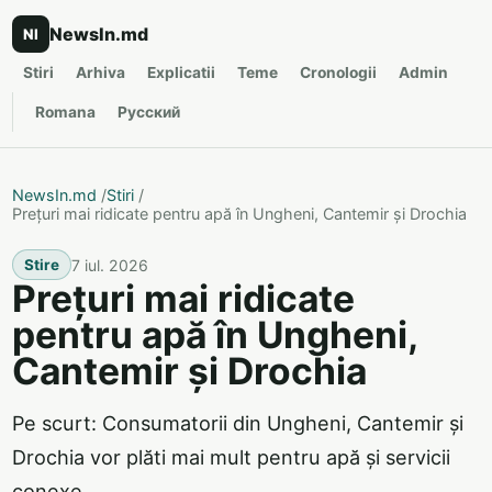
NewsIn.md
NI
Stiri
Arhiva
Explicatii
Teme
Cronologii
Admin
Romana
Русский
NewsIn.md
/
Stiri
/
Prețuri mai ridicate pentru apă în Ungheni, Cantemir și Drochia
7 iul. 2026
Stire
Prețuri mai ridicate
pentru apă în Ungheni,
Cantemir și Drochia
Pe scurt: Consumatorii din Ungheni, Cantemir și
Drochia vor plăti mai mult pentru apă și servicii
conexe.