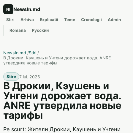
NewsIn.md
NI
Stiri
Arhiva
Explicatii
Teme
Cronologii
Admin
Romana
Русский
NewsIn.md
/
Stiri
/
В Дрокии, Кэушень и Унгени дорожает вода. ANRE
утвердила новые тарифы
7 iul. 2026
Stire
В Дрокии, Кэушень и
Унгени дорожает вода.
ANRE утвердила новые
тарифы
Pe scurt: Жители Дрокии, Кэушень и Унгени