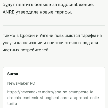
будут платить больше за водоснабжение.
ANRE утвердила новые тарифы.
Также в Дрокии и Унгени повышаются тарифы на
услуги канализации и очистки сточных вод для
частных потребителей.
Sursa
NewsMaker RO
https://newsmaker.md/ro/apa-se-scumpeste-la-
drochia-cantemir-si-ungheni-anre-a-aprobat-noile-
tarife