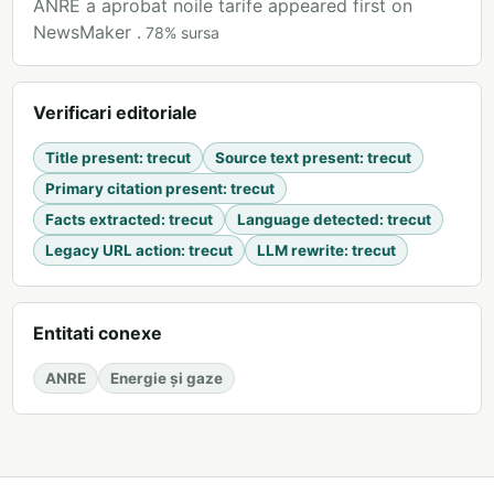
ANRE a aprobat noile tarife appeared first on
NewsMaker .
78
%
sursa
Verificari editoriale
Title present
:
trecut
Source text present
:
trecut
Primary citation present
:
trecut
Facts extracted
:
trecut
Language detected
:
trecut
Legacy URL action
:
trecut
LLM rewrite
:
trecut
Entitati conexe
ANRE
Energie și gaze