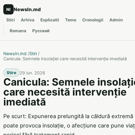
NewsIn.md
NI
Stiri
Arhiva
Explicatii
Teme
Cronologii
Admin
Romana
Русский
NewsIn.md
/
Stiri
/
Canicula: Semnele insolației care necesită intervenție imediată
29 iun. 2026
Stire
Canicula: Semnele insolați
care necesită intervenție
imediată
Pe scurt: Expunerea prelungită la căldură extremă
poate provoca insolație, o afecțiune care pune viaț
pericol fără tratament rapid.