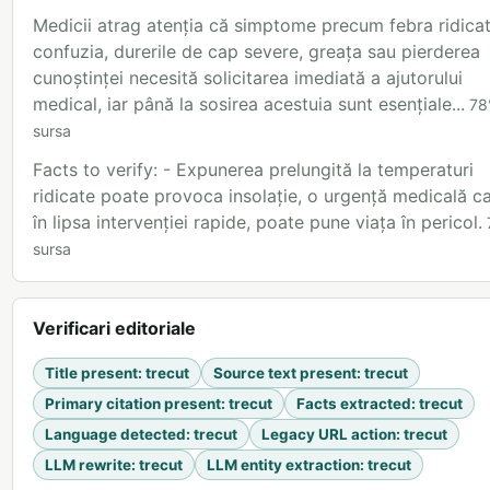
Medicii atrag atenția că simptome precum febra ridicat
confuzia, durerile de cap severe, greața sau pierderea
cunoștinței necesită solicitarea imediată a ajutorului
medical, iar până la sosirea acestuia sunt esențiale...
78
sursa
Facts to verify: - Expunerea prelungită la temperaturi
ridicate poate provoca insolație, o urgență medicală ca
în lipsa intervenției rapide, poate pune viața în pericol.
sursa
Verificari editoriale
Title present
:
trecut
Source text present
:
trecut
Primary citation present
:
trecut
Facts extracted
:
trecut
Language detected
:
trecut
Legacy URL action
:
trecut
LLM rewrite
:
trecut
LLM entity extraction
:
trecut