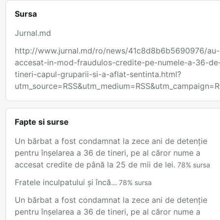
Sursa
Jurnal.md
http://www.jurnal.md/ro/news/41c8d8b6b5690976/au-
accesat-in-mod-fraudulos-credite-pe-numele-a-36-de
tineri-capul-gruparii-si-a-aflat-sentinta.html?
utm_source=RSS&utm_medium=RSS&utm_campaign=R
Fapte si surse
Un bărbat a fost condamnat la zece ani de detenție
pentru înșelarea a 36 de tineri, pe al căror nume a
accesat credite de până la 25 de mii de lei.
78
%
sursa
Fratele inculpatului și încă...
78
%
sursa
Un bărbat a fost condamnat la zece ani de detenție
pentru înșelarea a 36 de tineri, pe al căror nume a