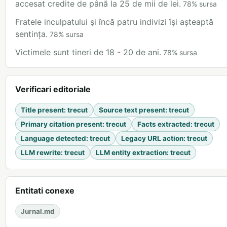
accesat credite de până la 25 de mii de lei.
78
%
sursa
Fratele inculpatului și încă patru indivizi își așteaptă
sentința.
78
%
sursa
Victimele sunt tineri de 18 - 20 de ani.
78
%
sursa
Verificari editoriale
Title present
:
trecut
Source text present
:
trecut
Primary citation present
:
trecut
Facts extracted
:
trecut
Language detected
:
trecut
Legacy URL action
:
trecut
LLM rewrite
:
trecut
LLM entity extraction
:
trecut
Entitati conexe
Jurnal.md