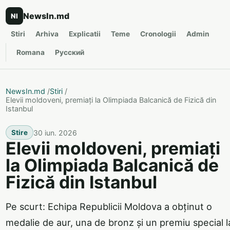
NewsIn.md
NI
Stiri
Arhiva
Explicatii
Teme
Cronologii
Admin
Romana
Русский
NewsIn.md
/
Stiri
/
Elevii moldoveni, premiați la Olimpiada Balcanică de Fizică din
Istanbul
30 iun. 2026
Stire
Elevii moldoveni, premiați
la Olimpiada Balcanică de
Fizică din Istanbul
Pe scurt: Echipa Republicii Moldova a obținut o
medalie de aur, una de bronz și un premiu special l