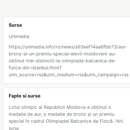
Sursa
Unimedia
https://unimedia.info/ro/news/a93eef14aa6fbb73/aur-
bronz-si-un-premiu-special-elevii-moldoveni-au-
obtinut-trei-distinctii-la-olimpiada-balcanica-de-
fizica-din-istanbul.html?
utm_source=rss&utm_medium=rss&utm_campaign=rss
Fapte si surse
Lotul olimpic al Republicii Moldova a obținut o
medalie de aur, o medalie de bronz și un premiu
special în cadrul Olimpiadei Balcanice de Fizică.
78
%
sursa