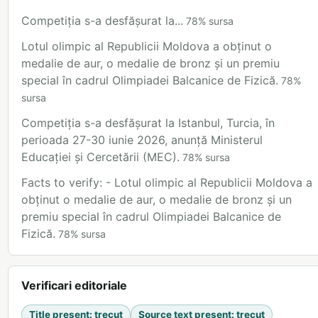
Competiția s-a desfășurat la...
78
%
sursa
Lotul olimpic al Republicii Moldova a obținut o
medalie de aur, o medalie de bronz și un premiu
special în cadrul Olimpiadei Balcanice de Fizică.
78
%
sursa
Competiția s-a desfășurat la Istanbul, Turcia, în
perioada 27-30 iunie 2026, anunță Ministerul
Educației și Cercetării (MEC).
78
%
sursa
Facts to verify: - Lotul olimpic al Republicii Moldova a
obținut o medalie de aur, o medalie de bronz și un
premiu special în cadrul Olimpiadei Balcanice de
Fizică.
78
%
sursa
Verificari editoriale
Title present
:
trecut
Source text present
:
trecut