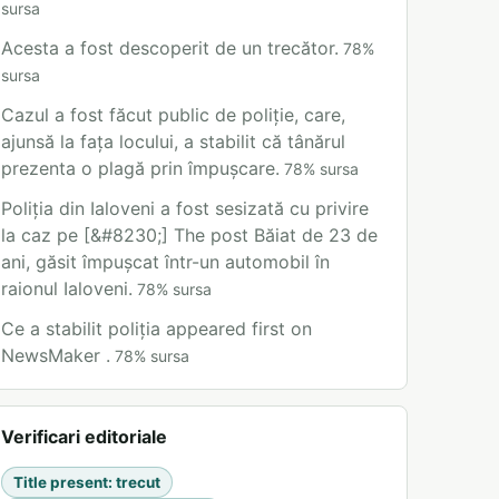
sursa
Acesta a fost descoperit de un trecător.
78
%
sursa
Cazul a fost făcut public de poliție, care,
ajunsă la fața locului, a stabilit că tânărul
prezenta o plagă prin împușcare.
78
%
sursa
Poliția din Ialoveni a fost sesizată cu privire
la caz pe [&#8230;] The post Băiat de 23 de
ani, găsit împușcat într-un automobil în
raionul Ialoveni.
78
%
sursa
Ce a stabilit poliția appeared first on
NewsMaker .
78
%
sursa
Verificari editoriale
Title present
:
trecut