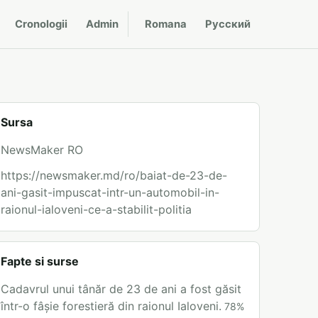
Cronologii
Admin
Romana
Русский
Sursa
NewsMaker RO
https://newsmaker.md/ro/baiat-de-23-de-
ani-gasit-impuscat-intr-un-automobil-in-
raionul-ialoveni-ce-a-stabilit-politia
Fapte si surse
Cadavrul unui tânăr de 23 de ani a fost găsit
într-o fâșie forestieră din raionul Ialoveni.
78
%