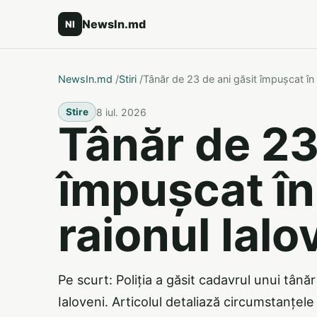
NewsIn.md
NI
NewsIn.md
/
Stiri
/
Tânăr de 23 de ani găsit împușcat în 
8 iul. 2026
Stire
Tânăr de 23
împușcat în
raionul Ialo
Pe scurt: Poliția a găsit cadavrul unui tână
Ialoveni. Articolul detaliază circumstanțele 