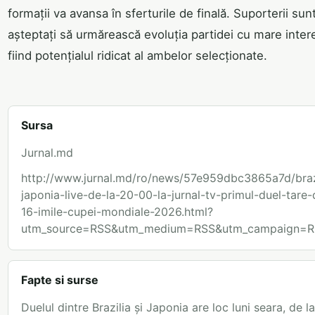
formații va avansa în sferturile de finală. Suporterii sun
așteptați să urmărească evoluția partidei cu mare inter
fiind potențialul ridicat al ambelor selecționate.
Sursa
Jurnal.md
http://www.jurnal.md/ro/news/57e959dbc3865a7d/braz
japonia-live-de-la-20-00-la-jurnal-tv-primul-duel-tare-
16-imile-cupei-mondiale-2026.html?
utm_source=RSS&utm_medium=RSS&utm_campaign=R
Fapte si surse
Duelul dintre Brazilia și Japonia are loc luni seara, de l