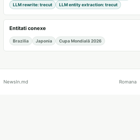
LLM rewrite
:
trecut
LLM entity extraction
:
trecut
Entitati conexe
Brazilia
Japonia
Cupa Mondială 2026
NewsIn.md
Romana