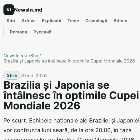
NewsIn.md
NI
Stiri
Arhiva
Explicatii
Teme
Cronologii
Admin
Romana
Русский
NewsIn.md
/
Stiri
/
Brazilia și Japonia se întâlnesc în optimile Cupei Mondiale 2026
29 iun. 2026
Stire
Brazilia și Japonia se
întâlnesc în optimile Cupei
Mondiale 2026
Pe scurt: Echipele naționale ale Braziliei și Japoniei
vor confrunta luni seară, de la ora 20:00, în faza
șaisprezecimilor de finală a Cupei Mondiale 2026.