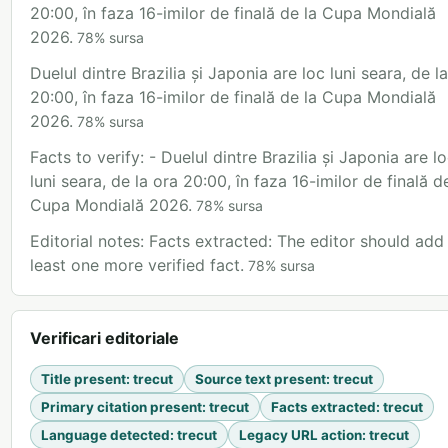
20:00, în faza 16-imilor de finală de la Cupa Mondială
2026.
78
%
sursa
Duelul dintre Brazilia și Japonia are loc luni seara, de l
20:00, în faza 16-imilor de finală de la Cupa Mondială
2026.
78
%
sursa
Facts to verify: - Duelul dintre Brazilia și Japonia are l
luni seara, de la ora 20:00, în faza 16-imilor de finală d
Cupa Mondială 2026.
78
%
sursa
Editorial notes: Facts extracted: The editor should add
least one more verified fact.
78
%
sursa
Verificari editoriale
Title present
:
trecut
Source text present
:
trecut
Primary citation present
:
trecut
Facts extracted
:
trecut
Language detected
:
trecut
Legacy URL action
:
trecut