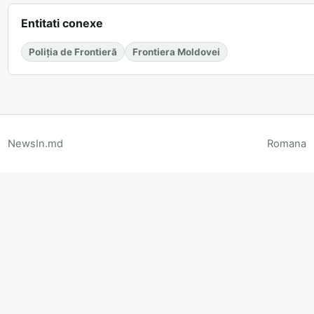
Entitati conexe
Poliția de Frontieră
Frontiera Moldovei
NewsIn.md
Romana