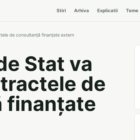
Stiri
Arhiva
Explicatii
Teme
ctele de consultanță finanțate extern
de Stat va
ntractele de
 finanțate