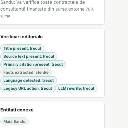
Sandu: Va verifica toate contractele de
consultanță finanțate din surse externe
78
%
sursa
Verificari editoriale
Title present
:
trecut
Source text present
:
trecut
Primary citation present
:
trecut
Facts extracted
:
atentie
Language detected
:
trecut
Legacy URL action
:
trecut
LLM rewrite
:
trecut
Entitati conexe
Maia Sandu