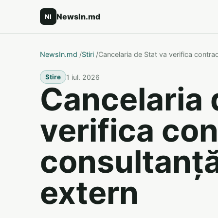
NewsIn.md
NI
NewsIn.md
/
Stiri
/
Cancelaria de Stat va verifica contra
1 iul. 2026
Stire
Cancelaria 
verifica co
consultanță
extern