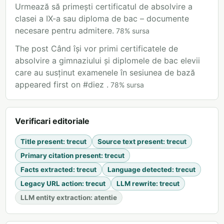
Urmează să primești certificatul de absolvire a
clasei a IX-a sau diploma de bac – documente
necesare pentru admitere.
78
%
sursa
The post Când își vor primi certificatele de
absolvire a gimnaziului și diplomele de bac elevii
care au susținut examenele în sesiunea de bază
appeared first on #diez .
78
%
sursa
Verificari editoriale
Title present
:
trecut
Source text present
:
trecut
Primary citation present
:
trecut
Facts extracted
:
trecut
Language detected
:
trecut
Legacy URL action
:
trecut
LLM rewrite
:
trecut
LLM entity extraction
:
atentie