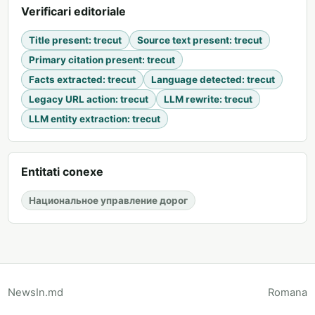
Verificari editoriale
Title present
:
trecut
Source text present
:
trecut
Primary citation present
:
trecut
Facts extracted
:
trecut
Language detected
:
trecut
Legacy URL action
:
trecut
LLM rewrite
:
trecut
LLM entity extraction
:
trecut
Entitati conexe
Национальное управление дорог
NewsIn.md
Romana