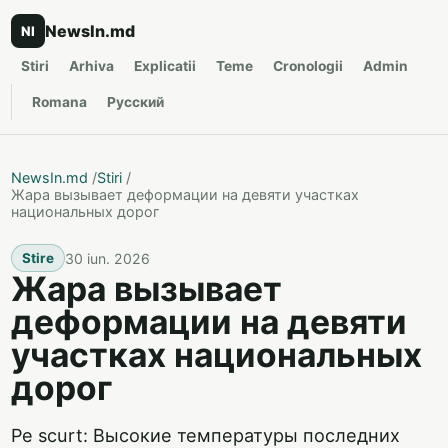
NewsIn.md
NI
Stiri
Arhiva
Explicatii
Teme
Cronologii
Admin
Romana
Русский
NewsIn.md
/
Stiri
/
Жара вызывает деформации на девяти участках
национальных дорог
30 iun. 2026
Stire
Жара вызывает
деформации на девяти
участках национальных
дорог
Pe scurt: Высокие температуры последних