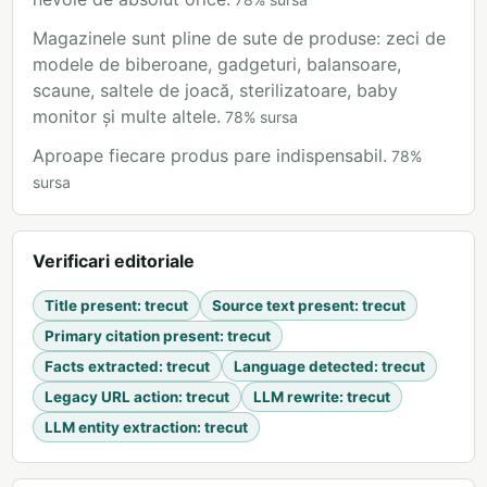
Magazinele sunt pline de sute de produse: zeci de
modele de biberoane, gadgeturi, balansoare,
scaune, saltele de joacă, sterilizatoare, baby
monitor și multe altele.
78
%
sursa
Aproape fiecare produs pare indispensabil.
78
%
sursa
Verificari editoriale
Title present
:
trecut
Source text present
:
trecut
Primary citation present
:
trecut
Facts extracted
:
trecut
Language detected
:
trecut
Legacy URL action
:
trecut
LLM rewrite
:
trecut
LLM entity extraction
:
trecut