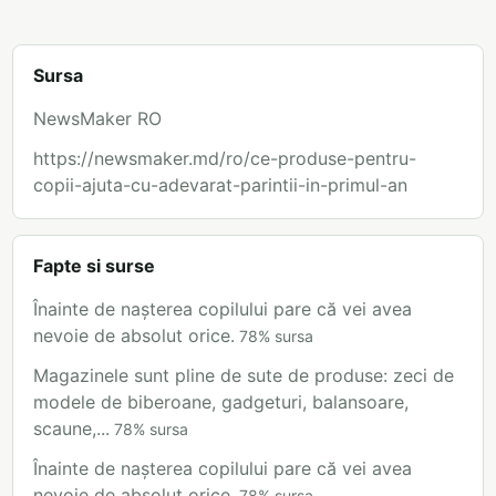
Sursa
NewsMaker RO
https://newsmaker.md/ro/ce-produse-pentru-
copii-ajuta-cu-adevarat-parintii-in-primul-an
Fapte si surse
Înainte de nașterea copilului pare că vei avea
nevoie de absolut orice.
78
%
sursa
Magazinele sunt pline de sute de produse: zeci de
modele de biberoane, gadgeturi, balansoare,
scaune,...
78
%
sursa
Înainte de nașterea copilului pare că vei avea
nevoie de absolut orice.
78
%
sursa