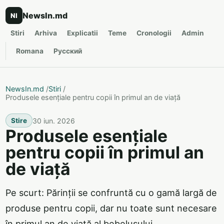
NewsIn.md
NI
Stiri
Arhiva
Explicatii
Teme
Cronologii
Admin
Romana
Русский
NewsIn.md
/
Stiri
/
Produsele esențiale pentru copii în primul an de viață
30 iun. 2026
Stire
Produsele esențiale
pentru copii în primul an
de viață
Pe scurt: Părinții se confruntă cu o gamă largă de
produse pentru copii, dar nu toate sunt necesare
în primul an de viață al bebelușului.