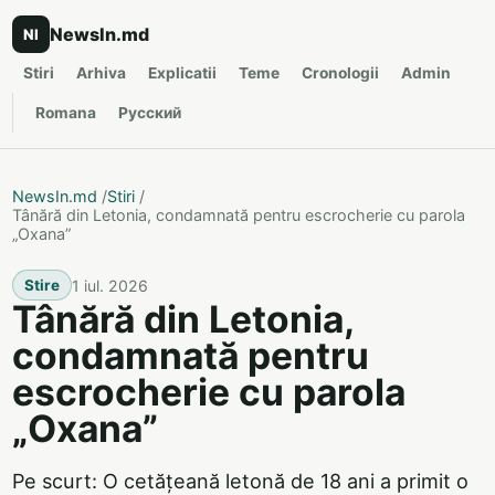
NewsIn.md
NI
Stiri
Arhiva
Explicatii
Teme
Cronologii
Admin
Romana
Русский
NewsIn.md
/
Stiri
/
Tânără din Letonia, condamnată pentru escrocherie cu parola
„Oxana”
1 iul. 2026
Stire
Tânără din Letonia,
condamnată pentru
escrocherie cu parola
„Oxana”
Pe scurt: O cetățeană letonă de 18 ani a primit o