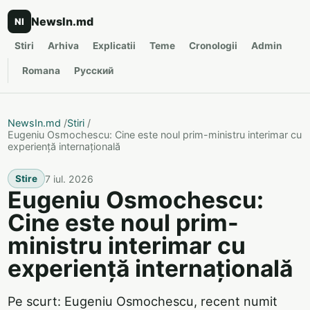
NewsIn.md
NI
Stiri
Arhiva
Explicatii
Teme
Cronologii
Admin
Romana
Русский
NewsIn.md
/
Stiri
/
Eugeniu Osmochescu: Cine este noul prim-ministru interimar cu
experiență internațională
7 iul. 2026
Stire
Eugeniu Osmochescu:
Cine este noul prim-
ministru interimar cu
experiență internațională
Pe scurt: Eugeniu Osmochescu, recent numit