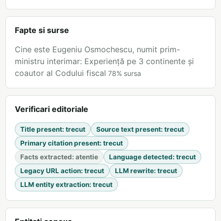
Fapte si surse
Cine este Eugeniu Osmochescu, numit prim-
ministru interimar: Experiență pe 3 continente și
coautor al Codului fiscal
78
%
sursa
Verificari editoriale
Title present
:
trecut
Source text present
:
trecut
Primary citation present
:
trecut
Facts extracted
:
atentie
Language detected
:
trecut
Legacy URL action
:
trecut
LLM rewrite
:
trecut
LLM entity extraction
:
trecut