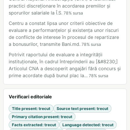
practici discreționare în acordarea premiilor și
sporurilor salariale la Î.S.
78
%
sursa
Centru a constat lipsa unor criterii obiective de
evaluare a performanțelor și existența unor riscuri
de conflicte de interese în procesul de repartizare
a bonusurilor, transmite Bani.md.
78
%
sursa
Potrivit raportului de evaluare a integrității
instituționale, în cadrul întreprinderii au [&#8230;]
Articolul CNA a descoperit angajări fără concurs și
prime acordate după bunul plac la...
78
%
sursa
Verificari editoriale
Title present
:
trecut
Source text present
:
trecut
Primary citation present
:
trecut
Facts extracted
:
trecut
Language detected
:
trecut