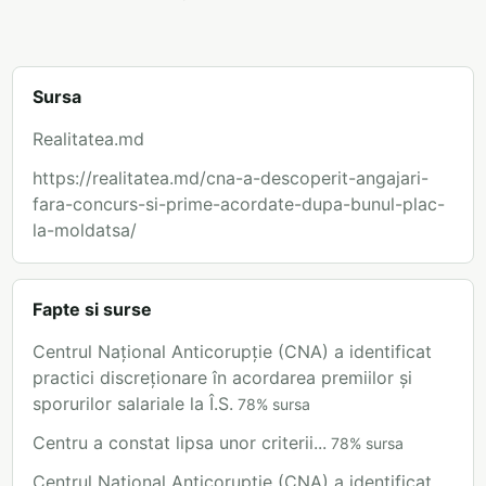
Sursa
Realitatea.md
https://realitatea.md/cna-a-descoperit-angajari-
fara-concurs-si-prime-acordate-dupa-bunul-plac-
la-moldatsa/
Fapte si surse
Centrul Național Anticorupție (CNA) a identificat
practici discreționare în acordarea premiilor și
sporurilor salariale la Î.S.
78
%
sursa
Centru a constat lipsa unor criterii...
78
%
sursa
Centrul Național Anticorupție (CNA) a identificat