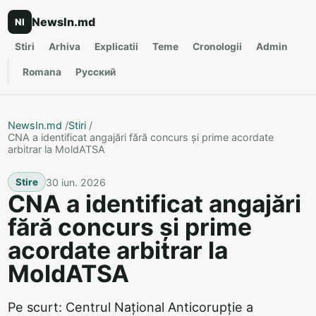
NewsIn.md
NI
Stiri
Arhiva
Explicatii
Teme
Cronologii
Admin
Romana
Русский
NewsIn.md
/
Stiri
/
CNA a identificat angajări fără concurs și prime acordate
arbitrar la MoldATSA
30 iun. 2026
Stire
CNA a identificat angajări
fără concurs și prime
acordate arbitrar la
MoldATSA
Pe scurt: Centrul Național Anticorupție a