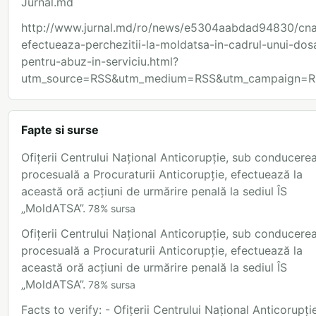
Jurnal.md
http://www.jurnal.md/ro/news/e5304aabdad94830/cn
efectueaza-perchezitii-la-moldatsa-in-cadrul-unui-dos
pentru-abuz-in-serviciu.html?
utm_source=RSS&utm_medium=RSS&utm_campaign=R
Fapte si surse
Ofițerii Centrului Național Anticorupție, sub conducere
procesuală a Procuraturii Anticorupție, efectuează la
această oră acțiuni de urmărire penală la sediul ÎS
„MoldATSA”.
78
%
sursa
Ofițerii Centrului Național Anticorupție, sub conducere
procesuală a Procuraturii Anticorupție, efectuează la
această oră acțiuni de urmărire penală la sediul ÎS
„MoldATSA”.
78
%
sursa
Facts to verify: - Ofițerii Centrului Național Anticorupție