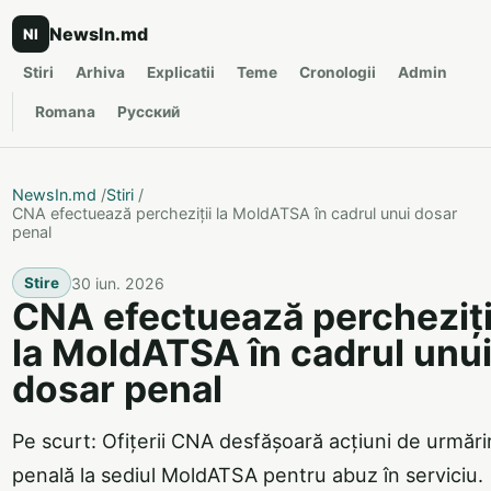
NewsIn.md
NI
Stiri
Arhiva
Explicatii
Teme
Cronologii
Admin
Romana
Русский
NewsIn.md
/
Stiri
/
CNA efectuează percheziții la MoldATSA în cadrul unui dosar
penal
30 iun. 2026
Stire
CNA efectuează percheziți
la MoldATSA în cadrul unu
dosar penal
Pe scurt: Ofițerii CNA desfășoară acțiuni de urmări
penală la sediul MoldATSA pentru abuz în serviciu.