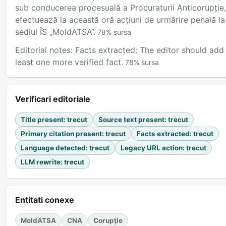
sub conducerea procesuală a Procuraturii Anticorupție,
efectuează la această oră acțiuni de urmărire penală la
sediul ÎS „MoldATSA”.
78
%
sursa
Editorial notes: Facts extracted: The editor should add
least one more verified fact.
78
%
sursa
Verificari editoriale
Title present
:
trecut
Source text present
:
trecut
Primary citation present
:
trecut
Facts extracted
:
trecut
Language detected
:
trecut
Legacy URL action
:
trecut
LLM rewrite
:
trecut
Entitati conexe
MoldATSA
CNA
Corupție