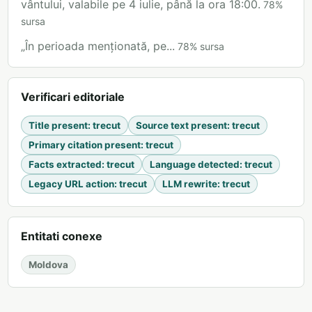
vântului, valabile pe 4 iulie, până la ora 18:00.
78
%
sursa
„În perioada menționată, pe...
78
%
sursa
Verificari editoriale
Title present
:
trecut
Source text present
:
trecut
Primary citation present
:
trecut
Facts extracted
:
trecut
Language detected
:
trecut
Legacy URL action
:
trecut
LLM rewrite
:
trecut
Entitati conexe
Moldova