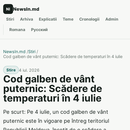
NewsIn.md
NI
Stiri
Arhiva
Explicatii
Teme
Cronologii
Admin
Romana
Русский
NewsIn.md
/
Stiri
/
Cod galben de vânt puternic: Scădere de temperaturi în 4 iulie
4 iul. 2026
Stire
Cod galben de vânt
puternic: Scădere de
temperaturi în 4 iulie
Pe scurt: Pe 4 iulie, un cod galben de vânt
puternic este în vigoare pe întreg teritoriul
Republicii Moldova, însoțit de o scădere a