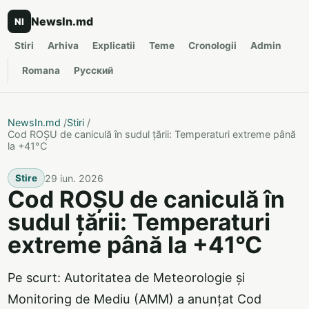
NewsIn.md
NI
Stiri
Arhiva
Explicatii
Teme
Cronologii
Admin
Romana
Русский
NewsIn.md
/
Stiri
/
Cod ROȘU de caniculă în sudul țării: Temperaturi extreme până
la +41°C
29 iun. 2026
Stire
Cod ROȘU de caniculă în
sudul țării: Temperaturi
extreme până la +41°C
Pe scurt: Autoritatea de Meteorologie și
Monitoring de Mediu (AMM) a anunțat Cod