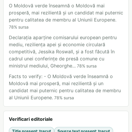
O Moldovă verde înseamnă o Moldovă mai
prosperă, mai rezilientă și un candidat mai puternic
pentru calitatea de membru al Uniunii Europene.
78
%
sursa
Declarația aparține comisarului european pentru
mediu, reziliența apei și economie circulară
competitivă, Jessika Roswall, și a fost făcută în
cadrul unei conferințe de presă comune cu
ministrul mediului, Gheorghe...
78
%
sursa
Facts to verify: - O Moldovă verde înseamnă o
Moldovă mai prosperă, mai rezilientă și un
candidat mai puternic pentru calitatea de membru
al Uniunii Europene.
78
%
sursa
Verificari editoriale
Title present
:
trecut
Source text present
:
trecut