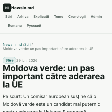
NewsIn.md
NI
Stiri
Arhiva
Explicatii
Teme
Cronologii
Admin
Romana
Русский
NewsIn.md
/
Stiri
/
Moldova verde: un pas important către aderarea la UE
29 iun. 2026
Stire
Moldova verde: un pas
important către aderarea
la UE
Pe scurt: Un comisar european susține că o
Moldovă verde este un candidat mai puternic
pentru aderarea la Uniunea Europeană.