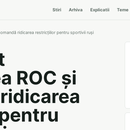
Stiri
Arhiva
Explicatii
Teme
andă ridicarea restricțiilor pentru sportivii ruși
t
a ROC și
ridicarea
r pentru