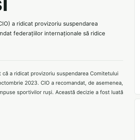
i
CIO) a ridicat provizoriu suspendarea
at federațiilor internaționale să ridice
t că a ridicat provizoriu suspendarea Comitetului
2 octombrie 2023. CIO a recomandat, de asemenea,
 impuse sportivilor ruși. Această decizie a fost luată