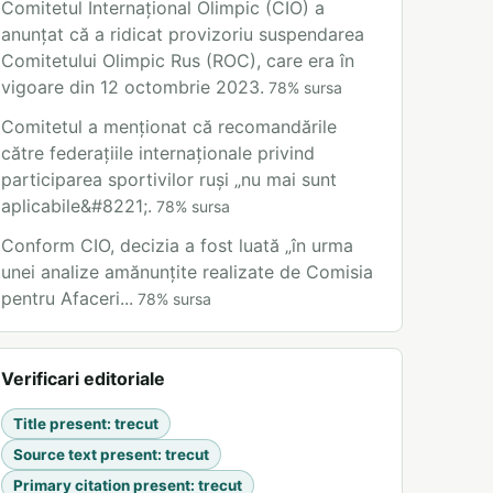
Comitetul Internațional Olimpic (CIO) a
anunțat că a ridicat provizoriu suspendarea
Comitetului Olimpic Rus (ROC), care era în
vigoare din 12 octombrie 2023.
78
%
sursa
Comitetul a menționat că recomandările
către federațiile internaționale privind
participarea sportivilor ruși „nu mai sunt
aplicabile&#8221;.
78
%
sursa
Conform CIO, decizia a fost luată „în urma
unei analize amănunțite realizate de Comisia
pentru Afaceri...
78
%
sursa
Verificari editoriale
Title present
:
trecut
Source text present
:
trecut
Primary citation present
:
trecut