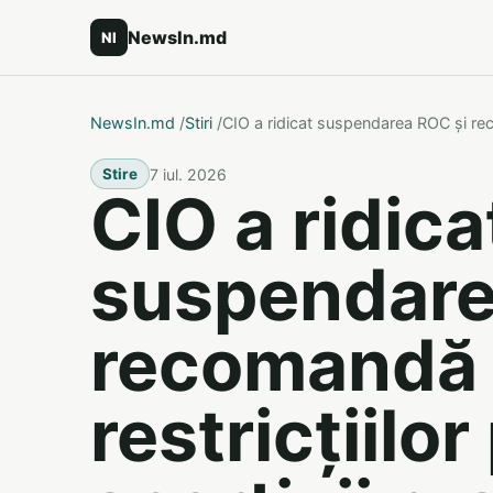
NewsIn.md
NI
NewsIn.md
/
Stiri
/
CIO a ridicat suspendarea ROC și recom
7 iul. 2026
Stire
CIO a ridica
suspendare
recomandă 
restricțiilo