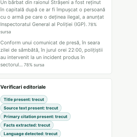
Un bărbat din raionul Strășeni a fost reținut
în capitală după ce ar fi împușcat o persoană
cu o armă pe care o deținea ilegal, a anunțat
Inspectoratul General al Poliției (IGP).
78
%
sursa
Conform unui comunicat de presă, în seara
zilei de sâmbătă, în jurul orei 22:00, polițiștii
au intervenit la un incident produs în
sectorul...
78
%
sursa
Verificari editoriale
Title present
:
trecut
Source text present
:
trecut
Primary citation present
:
trecut
Facts extracted
:
trecut
Language detected
:
trecut