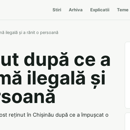
Stiri
Arhiva
Explicatii
Teme
mă ilegală și a rănit o persoană
nut după ce a
mă ilegală și
ersoană
fost reținut în Chișinău după ce a împușcat o