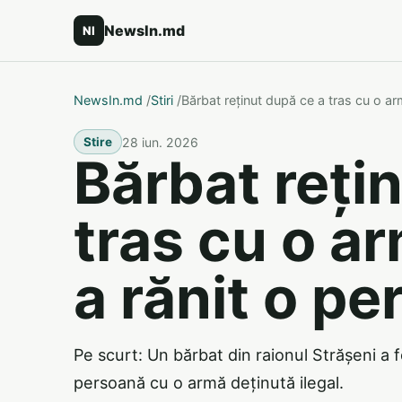
NewsIn.md
NI
NewsIn.md
/
Stiri
/
Bărbat reținut după ce a tras cu o ar
28 iun. 2026
Stire
Bărbat reți
tras cu o ar
a rănit o p
Pe scurt: Un bărbat din raionul Strășeni a 
persoană cu o armă deținută ilegal.