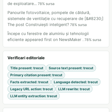
de exploatare...
78
%
sursa
Panourile fotovoltaice, pompele de căldură,
sistemele de ventilație cu recuperare de [&#8230;]
The post Construiești inteligent?
78
%
sursa
Începe cu ferestre de aluminiu și tehnologii
eficiente appeared first on NewsMaker .
78
%
sursa
Verificari editoriale
Title present
:
trecut
Source text present
:
trecut
Primary citation present
:
trecut
Facts extracted
:
trecut
Language detected
:
trecut
Legacy URL action
:
trecut
LLM rewrite
:
trecut
LLM entity extraction
:
trecut