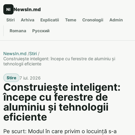
NewsIn.md
NI
Stiri
Arhiva
Explicatii
Teme
Cronologii
Admin
Romana
Русский
NewsIn.md
/
Stiri
/
Construiește inteligent: începe cu ferestre de aluminiu și
tehnologii eficiente
7 iul. 2026
Stire
Construiește inteligent:
începe cu ferestre de
aluminiu și tehnologii
eficiente
Pe scurt: Modul în care privim o locuință s-a