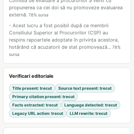
Comisia de evaluare a procurorilor a venit cu
propunerea ca cei doi să nu promoveze evaluarea
externă.
78
%
sursa
- Acest lucru a fost posibil după ce membrii
Consiliului Superior al Procurorilor (CSP) au
respins rapoartele adoptate în privința acestora,
hotărând că acuzatorii de stat promovează...
78
%
sursa
Verificari editoriale
Title present
:
trecut
Source text present
:
trecut
Primary citation present
:
trecut
Facts extracted
:
trecut
Language detected
:
trecut
Legacy URL action
:
trecut
LLM rewrite
:
trecut