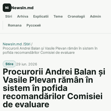
NewsIn.md
NI
Stiri
Arhiva
Explicatii
Teme
Cronologii
Admin
Romana
Русский
NewsIn.md
/
Stiri
/
Procurorii Andrei Balan și Vasile Plevan rămân în sistem în
pofida recomandărilor Comisiei de evaluare
29 iun. 2026
Stire
Procurorii Andrei Balan și
Vasile Plevan rămân în
sistem în pofida
recomandărilor Comisiei
de evaluare