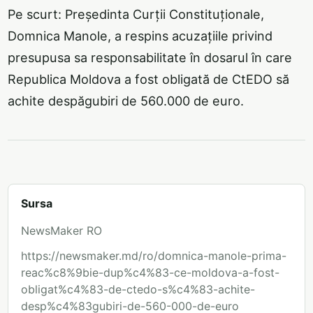
Pe scurt: Președinta Curții Constituționale,
Domnica Manole, a respins acuzațiile privind
presupusa sa responsabilitate în dosarul în care
Republica Moldova a fost obligată de CtEDO să
achite despăgubiri de 560.000 de euro.
Sursa
NewsMaker RO
https://newsmaker.md/ro/domnica-manole-prima-
reac%c8%9bie-dup%c4%83-ce-moldova-a-fost-
obligat%c4%83-de-ctedo-s%c4%83-achite-
desp%c4%83gubiri-de-560-000-de-euro