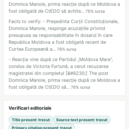
Domnica Manole, prima reacție după ce Moldova a
fost obligată de CtEDO să achite...
78
%
sursa
Facts to verify: - Președinta Curții Constituționale,
Domnica Manole, respinge acuzațiile privind
presupusa sa responsabilitate în dosarul în care
Republica Moldova a fost obligată recent de
Curtea Europeană a...
78
%
sursa
- Reacția vine după ce Partidul „Moldova Mare”,
condus de Victoria Furtună, a cerut recuzarea
magistratei din completul [&#8230;] The post
Domnica Manole, prima reacție după ce Moldova a
fost obligată de CtEDO să...
78
%
sursa
Verificari editoriale
Title present
:
trecut
Source text present
:
trecut
Primary citation present
:
trecut