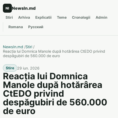
NewsIn.md
NI
Stiri
Arhiva
Explicatii
Teme
Cronologii
Admin
Romana
Русский
NewsIn.md
/
Stiri
/
Reacția lui Domnica Manole după hotărârea CtEDO privind
despăgubiri de 560.000 de euro
29 iun. 2026
Stire
Reacția lui Domnica
Manole după hotărârea
CtEDO privind
despăgubiri de 560.000
de euro