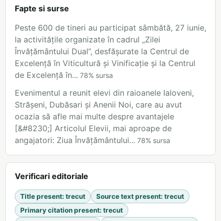
Fapte si surse
Peste 600 de tineri au participat sâmbătă, 27 iunie,
la activitățile organizate în cadrul „Zilei
Învățământului Dual”, desfășurate la Centrul de
Excelență în Viticultură și Vinificație și la Centrul
de Excelență în...
78
%
sursa
Evenimentul a reunit elevi din raioanele Ialoveni,
Strășeni, Dubăsari și Anenii Noi, care au avut
ocazia să afle mai multe despre avantajele
[&#8230;] Articolul Elevii, mai aproape de
angajatori: Ziua Învățământului...
78
%
sursa
Verificari editoriale
Title present
:
trecut
Source text present
:
trecut
Primary citation present
:
trecut