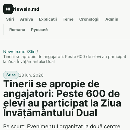
NewsIn.md
NI
Stiri
Arhiva
Explicatii
Teme
Cronologii
Admin
Romana
Русский
NewsIn.md
/
Stiri
/
Tinerii se apropie de angajatori: Peste 600 de elevi au participat
la Ziua Învățământului Dual
28 iun. 2026
Stire
Tinerii se apropie de
angajatori: Peste 600 de
elevi au participat la Ziua
Învățământului Dual
Pe scurt: Evenimentul organizat la două centre