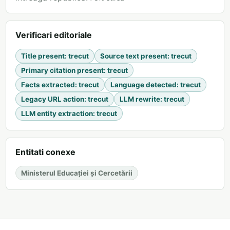
Verificari editoriale
Title present
:
trecut
Source text present
:
trecut
Primary citation present
:
trecut
Facts extracted
:
trecut
Language detected
:
trecut
Legacy URL action
:
trecut
LLM rewrite
:
trecut
LLM entity extraction
:
trecut
Entitati conexe
Ministerul Educației și Cercetării