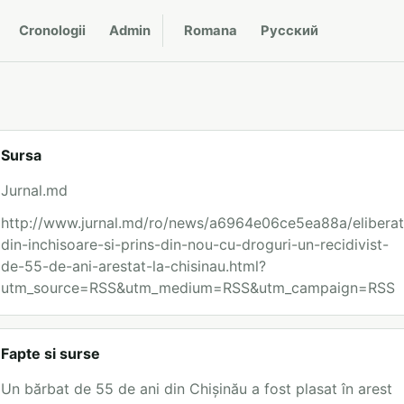
Cronologii
Admin
Romana
Русский
Sursa
Jurnal.md
http://www.jurnal.md/ro/news/a6964e06ce5ea88a/eliberat
din-inchisoare-si-prins-din-nou-cu-droguri-un-recidivist-
de-55-de-ani-arestat-la-chisinau.html?
utm_source=RSS&utm_medium=RSS&utm_campaign=RSS
Fapte si surse
Un bărbat de 55 de ani din Chișinău a fost plasat în arest