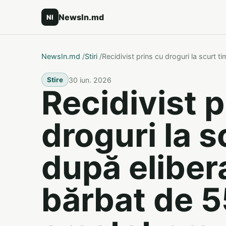
NewsIn.md
NI
NewsIn.md
/
Stiri
/
Recidivist prins cu droguri la scurt 
30 iun. 2026
Stire
Recidivist p
droguri la s
după eliber
bărbat de 5