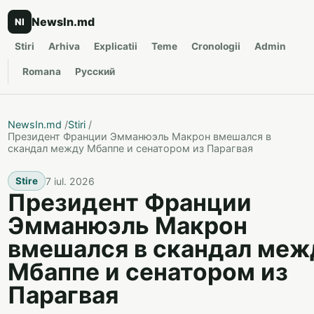
NewsIn.md
NI
Stiri
Arhiva
Explicatii
Teme
Cronologii
Admin
Romana
Русский
NewsIn.md
/
Stiri
/
Президент Франции Эмманюэль Макрон вмешался в
скандал между Мбаппе и сенатором из Парагвая
7 iul. 2026
Stire
Президент Франции
Эмманюэль Макрон
вмешался в скандал меж
Мбаппе и сенатором из
Парагвая