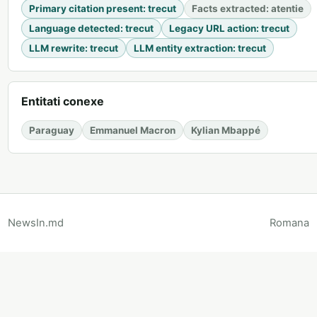
Primary citation present
:
trecut
Facts extracted
:
atentie
Language detected
:
trecut
Legacy URL action
:
trecut
LLM rewrite
:
trecut
LLM entity extraction
:
trecut
Entitati conexe
Paraguay
Emmanuel Macron
Kylian Mbappé
NewsIn.md
Romana