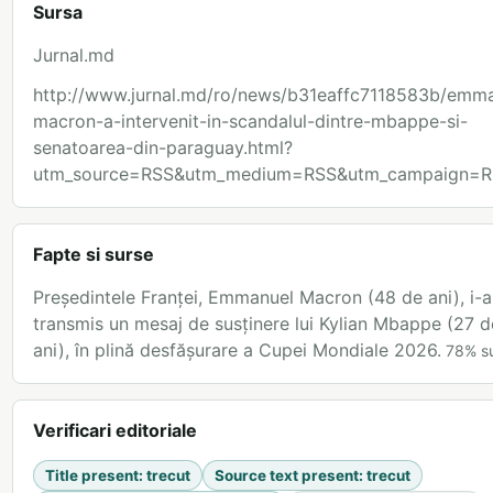
Sursa
Jurnal.md
http://www.jurnal.md/ro/news/b31eaffc7118583b/emm
macron-a-intervenit-in-scandalul-dintre-mbappe-si-
senatoarea-din-paraguay.html?
utm_source=RSS&utm_medium=RSS&utm_campaign=R
Fapte si surse
Președintele Franței, Emmanuel Macron (48 de ani), i-a
transmis un mesaj de susținere lui Kylian Mbappe (27 d
ani), în plină desfășurare a Cupei Mondiale 2026.
78
%
s
Verificari editoriale
Title present
:
trecut
Source text present
:
trecut