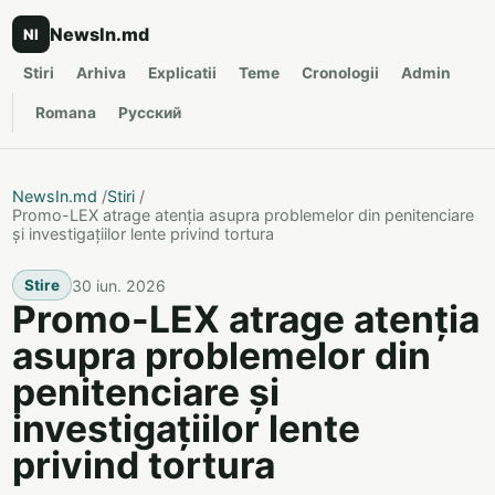
NewsIn.md
NI
Stiri
Arhiva
Explicatii
Teme
Cronologii
Admin
Romana
Русский
NewsIn.md
/
Stiri
/
Promo-LEX atrage atenția asupra problemelor din penitenciare
și investigațiilor lente privind tortura
30 iun. 2026
Stire
Promo-LEX atrage atenția
asupra problemelor din
penitenciare și
investigațiilor lente
privind tortura