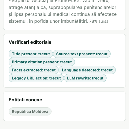
- Expertul Asociației Promo-LEX, Vadim Vieru,
atrage atenția că, suprapopularea penitenciarelor
și lipsa personalului medical continuă să afecteze
sistemul, în pofida unor îmbunătățiri.
78
%
sursa
Verificari editoriale
Title present
:
trecut
Source text present
:
trecut
Primary citation present
:
trecut
Facts extracted
:
trecut
Language detected
:
trecut
Legacy URL action
:
trecut
LLM rewrite
:
trecut
Entitati conexe
Republica Moldova