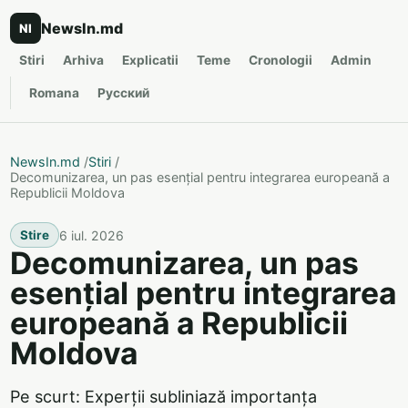
NewsIn.md
NI
Stiri
Arhiva
Explicatii
Teme
Cronologii
Admin
Romana
Русский
NewsIn.md
/
Stiri
/
Decomunizarea, un pas esențial pentru integrarea europeană a
Republicii Moldova
6 iul. 2026
Stire
Decomunizarea, un pas
esențial pentru integrarea
europeană a Republicii
Moldova
Pe scurt: Experții subliniază importanța