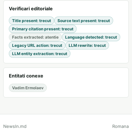
Verificari editoriale
Title present
:
trecut
Source text present
:
trecut
Primary citation present
:
trecut
Facts extracted
:
atentie
Language detected
:
trecut
Legacy URL action
:
trecut
LLM rewrite
:
trecut
LLM entity extraction
:
trecut
Entitati conexe
Vadim Ermolaev
NewsIn.md
Romana