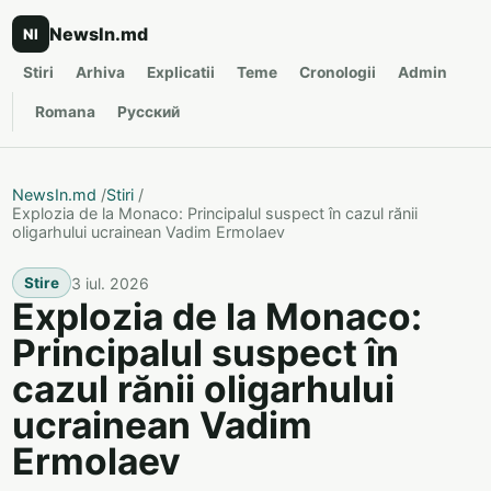
NewsIn.md
NI
Stiri
Arhiva
Explicatii
Teme
Cronologii
Admin
Romana
Русский
NewsIn.md
/
Stiri
/
Explozia de la Monaco: Principalul suspect în cazul rănii
oligarhului ucrainean Vadim Ermolaev
3 iul. 2026
Stire
Explozia de la Monaco:
Principalul suspect în
cazul rănii oligarhului
ucrainean Vadim
Ermolaev