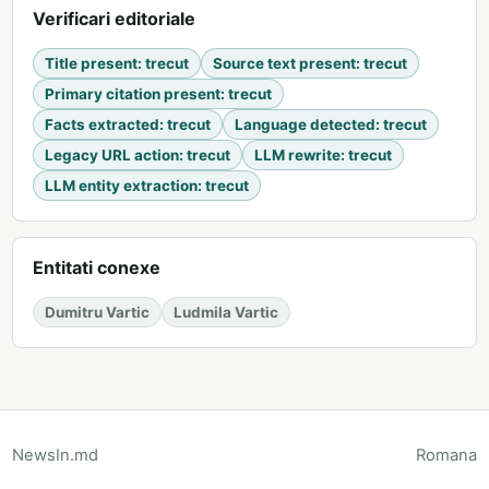
Verificari editoriale
Title present
:
trecut
Source text present
:
trecut
Primary citation present
:
trecut
Facts extracted
:
trecut
Language detected
:
trecut
Legacy URL action
:
trecut
LLM rewrite
:
trecut
LLM entity extraction
:
trecut
Entitati conexe
Dumitru Vartic
Ludmila Vartic
NewsIn.md
Romana