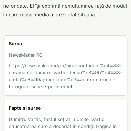
nefondate. El își exprimă nemulțumirea față de modul
în care mass-media a prezentat situația.
Sursa
NewsMaker RO
https://newsmaker.md/ro/fiica-confundat%c4%83-
cu-amanta-dumitru-vartic-denun%c8%9b%c4%83-
un-lin%c8%99aj-mediatic-%c3%aen-urma-unor-
fotografii-scurse-pe-internet
Fapte si surse
Dumitru Vartic, fostul soț al Ludmilei Vartic,
educatoarea care a decedat în condiții tragice în