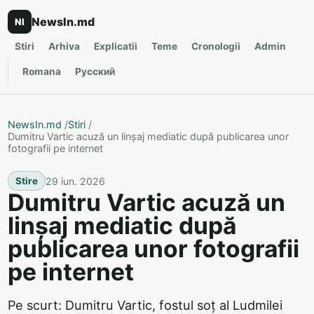
NewsIn.md
NI
Stiri
Arhiva
Explicatii
Teme
Cronologii
Admin
Romana
Русский
NewsIn.md
/
Stiri
/
Dumitru Vartic acuză un linșaj mediatic după publicarea unor
fotografii pe internet
29 iun. 2026
Stire
Dumitru Vartic acuză un
linșaj mediatic după
publicarea unor fotografii
pe internet
Pe scurt: Dumitru Vartic, fostul soț al Ludmilei