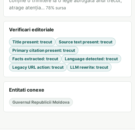
conține o trimitere la o lege abrogată anul trecut,
atrage atenția...
78
%
sursa
Verificari editoriale
Title present
:
trecut
Source text present
:
trecut
Primary citation present
:
trecut
Facts extracted
:
trecut
Language detected
:
trecut
Legacy URL action
:
trecut
LLM rewrite
:
trecut
Entitati conexe
Guvernul Republicii Moldova