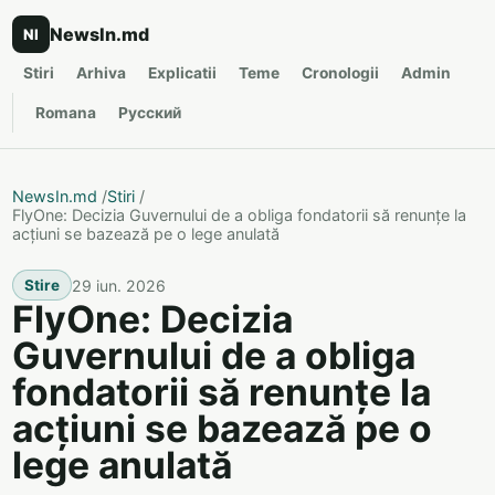
NewsIn.md
NI
Stiri
Arhiva
Explicatii
Teme
Cronologii
Admin
Romana
Русский
NewsIn.md
/
Stiri
/
FlyOne: Decizia Guvernului de a obliga fondatorii să renunțe la
acțiuni se bazează pe o lege anulată
29 iun. 2026
Stire
FlyOne: Decizia
Guvernului de a obliga
fondatorii să renunțe la
acțiuni se bazează pe o
lege anulată