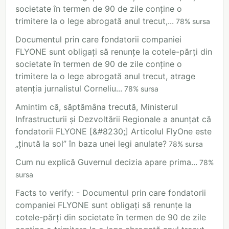
societate în termen de 90 de zile conține o
trimitere la o lege abrogată anul trecut,...
78
%
sursa
Documentul prin care fondatorii companiei
FLYONE sunt obligați să renunțe la cotele-părți din
societate în termen de 90 de zile conține o
trimitere la o lege abrogată anul trecut, atrage
atenția jurnalistul Corneliu...
78
%
sursa
Amintim că, săptămâna trecută, Ministerul
Infrastructurii și Dezvoltării Regionale a anunțat că
fondatorii FLYONE [&#8230;] Articolul FlyOne este
„ținută la sol” în baza unei legi anulate?
78
%
sursa
Cum nu explică Guvernul decizia apare prima...
78
%
sursa
Facts to verify: - Documentul prin care fondatorii
companiei FLYONE sunt obligați să renunțe la
cotele-părți din societate în termen de 90 de zile