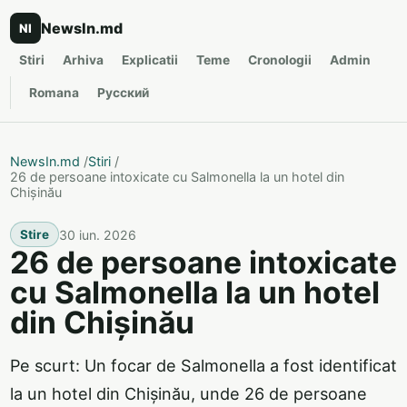
NewsIn.md
NI
Stiri
Arhiva
Explicatii
Teme
Cronologii
Admin
Romana
Русский
NewsIn.md
/
Stiri
/
26 de persoane intoxicate cu Salmonella la un hotel din
Chișinău
30 iun. 2026
Stire
26 de persoane intoxicate
cu Salmonella la un hotel
din Chișinău
Pe scurt: Un focar de Salmonella a fost identificat
la un hotel din Chișinău, unde 26 de persoane