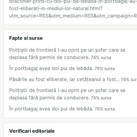
braconier-prins-cu-doi-pui-de-lebada-in-portbagaj-au
fost-eliberati-in-mediul-lor-natural.html?
utm_source=RSS&utm_medium=RSS&utm_campaign=R
Fapte si surse
Polițiștii de frontieră l-au oprit pe un șofer care se
deplasa fără permis de conducere.
78
%
sursa
În portbagaj avea doi pui de lebăda.
78
%
sursa
Păsările au fost eliberate, iar cetățeanul a fost...
78
%
sur
Polițiștii de frontieră l-au oprit pe un șofer care se
deplasa fără permis de conducere.
78
%
sursa
În portbagaj avea doi pui de lebăda.
78
%
sursa
Verificari editoriale