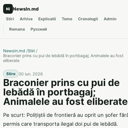
NewsIn.md
NI
Stiri
Arhiva
Explicatii
Teme
Cronologii
Admin
Romana
Русский
NewsIn.md
/
Stiri
/
Braconier prins cu pui de lebădă în portbagaj; Animalele au fost
eliberate
30 iun. 2026
Stire
Braconier prins cu pui de
lebădă în portbagaj;
Animalele au fost eliberate
Pe scurt: Polițiștii de frontieră au oprit un șofer făr
permis care transporta ilegal doi pui de lebădă.