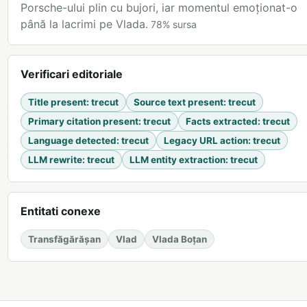
Porsche-ului plin cu bujori, iar momentul emoționat-o
până la lacrimi pe Vlada.
78
%
sursa
Verificari editoriale
Title present
:
trecut
Source text present
:
trecut
Primary citation present
:
trecut
Facts extracted
:
trecut
Language detected
:
trecut
Legacy URL action
:
trecut
LLM rewrite
:
trecut
LLM entity extraction
:
trecut
Entitati conexe
Transfăgărășan
Vlad
Vlada Boțan