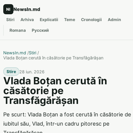
NewsIn.md
NI
Stiri
Arhiva
Explicatii
Teme
Cronologii
Admin
Romana
Русский
NewsIn.md
/
Stiri
/
Vlada Boțan cerută în căsătorie pe Transfăgărășan
28 iun. 2026
Stire
Vlada Boțan cerută în
căsătorie pe
Transfăgărășan
Pe scurt: Vlada Boțan a fost cerută în căsătorie de
iubitul său, Vlad, într-un cadru pitoresc pe
Transfăgărășan.