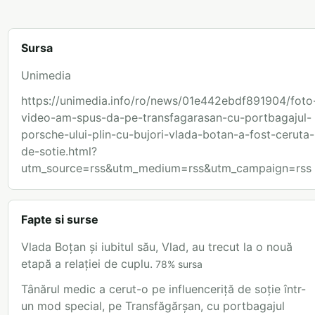
Sursa
Unimedia
https://unimedia.info/ro/news/01e442ebdf891904/foto
video-am-spus-da-pe-transfagarasan-cu-portbagajul-
porsche-ului-plin-cu-bujori-vlada-botan-a-fost-ceruta-
de-sotie.html?
utm_source=rss&utm_medium=rss&utm_campaign=rss
Fapte si surse
Vlada Boțan și iubitul său, Vlad, au trecut la o nouă
etapă a relației de cuplu.
78
%
sursa
Tânărul medic a cerut-o pe influenceriță de soție într-
un mod special, pe Transfăgărșan, cu portbagajul